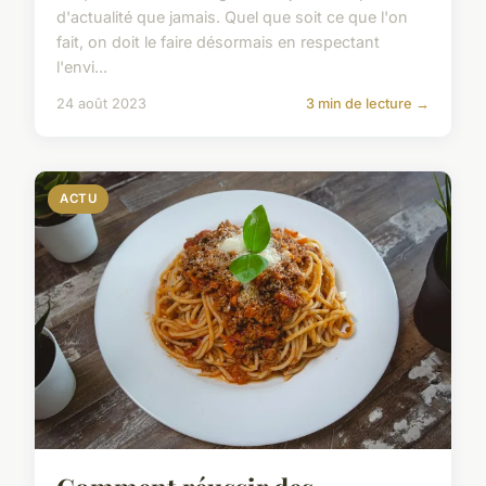
d'actualité que jamais. Quel que soit ce que l'on
fait, on doit le faire désormais en respectant
l'envi...
24 août 2023
3 min de lecture →
ACTU