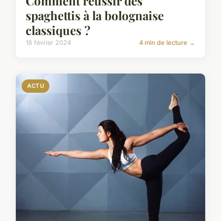
Comment réussir des
spaghettis à la bolognaise
classiques ?
18 février 2024
4 min de lecture →
ACTU