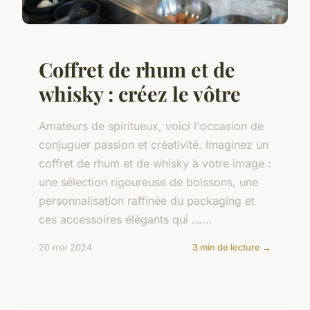
Coffret de rhum et de
whisky : créez le vôtre
Amateurs de spiritueux, voici l'occasion de
conjuguer passion et créativité. Imaginez un
coffret de rhum et de whisky à votre image :
une sélection rigoureuse de boissons, une
personnalisation raffinée du packaging et
ces accessoires élégants qui ......
20 mai 2024
3 min de lecture →