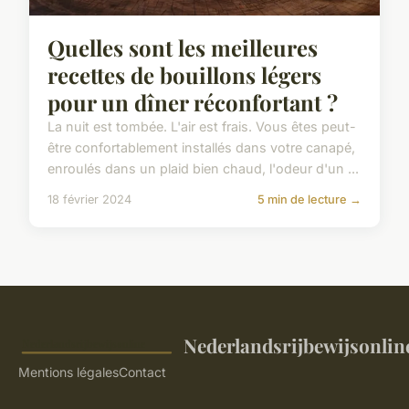
Quelles sont les meilleures
recettes de bouillons légers
pour un dîner réconfortant ?
La nuit est tombée. L'air est frais. Vous êtes peut-
être confortablement installés dans votre canapé,
enroulés dans un plaid bien chaud, l'odeur d'un ...
18 février 2024
5 min de lecture →
Nederlandsrijbewijsonlin
Mentions légales
Contact