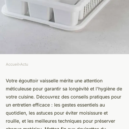
Accueil
›
Actu
ACTU
Egouttoir vaisselle : conseils
Votre égouttoir vaisselle mérite une attention
méticuleuse pour garantir sa longévité et l'hygiène de
pour l'entretenir
votre cuisine. Découvrez des conseils pratiques pour
un entretien efficace : les gestes essentiels au
jourdain
•
15 mars 2024
•
3 min de lecture
quotidien, les astuces pour éviter moisissure et
rouille, et les meilleures techniques pour préserver